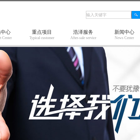
品中心
重点项目
浩泽服务
新闻中心
t Center
Typical customer
After-sale service
News Center