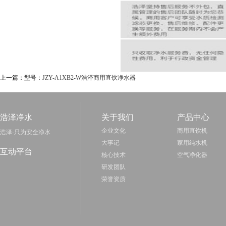
上一篇：
型号：JZY-A1XB2-W浩泽商用直饮净水器
浩泽净水
关于我们
产品中心
企业文化
商用直饮机
浩泽-只为安全净水
大事记
家用纯水机
互动平台
核心技术
空气净化器
研发团队
荣誉资质