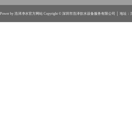
Power by
浩泽净水官方网站
Copyright ©
深圳市浩泽饮水设备服务有限公司
│ 地址：